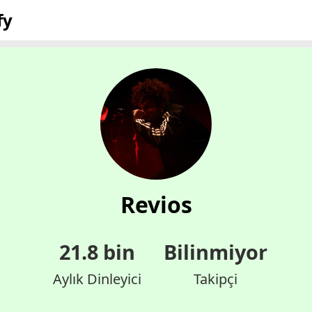
fy
Revios
21.8 bin
Bilinmiyor
Aylık Dinleyici
Takipçi